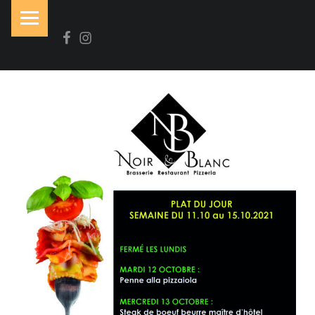
PRIMARY MENU
Facebook
Instagram
N
O
I
R
&
B
L
A
N
C
Brasserie-Restaurant-Pizzeria