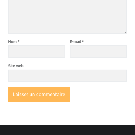
Nom
*
E-mail
*
Site web
OOTER SIDEBAR