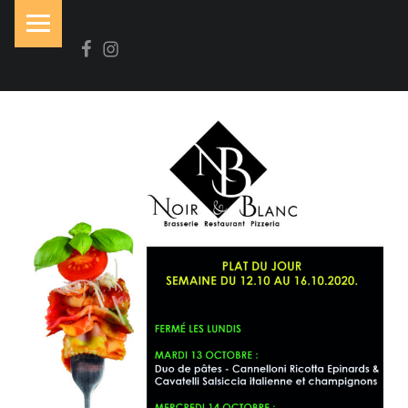
PRIMARY MENU
Facebook
Instagram
N
O
I
R
&
B
L
A
N
C
Brasserie-Restaurant-Pizzeria