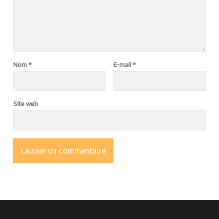
Nom
*
E-mail
*
Site web
OOTER SIDEBAR