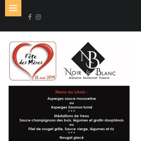
PRIMARY MENU
Facebook
Instagram
N
O
I
R
&
B
L
A
N
C
Brasserie-Restaurant-Pizzeria