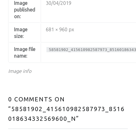
Image
30/04/2019
published
on:
Image
681 × 960 px
size:
Image file
58581902_415610982587973_8516018634
name:
Image info
0 COMMENTS ON
“
58581902_415610982587973_8516
018634332569600_N
”