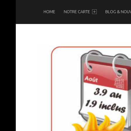
PRIMARY MENU
N
O
HOME
NOTRE CARTE
BLOG & NOU
I
R
&
B
L
A
N
C
Brasserie-Restaurant-Pizzeria