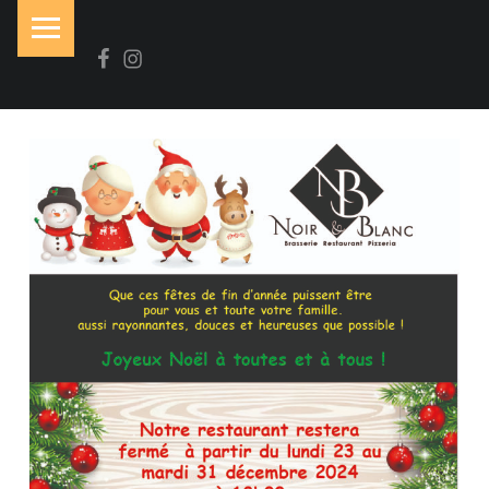
PRIMARY MENU
Facebook
Instagram
N
O
I
R
&
B
L
A
N
C
Brasserie-Restaurant-Pizzeria