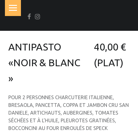
PRIMARY MENU
Facebook
Instagram
N
O
I
R
ANTIPASTO
40,00 €
&
B
«NOIR & BLANC
(PLAT)
L
»
A
N
C
POUR 2 PERSONNES CHARCUTERIE ITALIENNE,
BRESAOLA, PANCETTA, COPPA ET JAMBON CRU SAN
Brasserie-Restaurant-Pizzeria
DANIELE, ARTICHAUTS, AUBERGINES, TOMATES
SÉCHÉES ET À L’HUILE, PLEUROTES GRATINÉES,
BOCCONCINI AU FOUR ENROULÉS DE SPECK