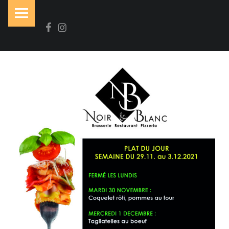
PRIMARY MENU
Facebook
Instagram
N
O
I
R
&
B
L
A
N
C
Brasserie-Restaurant-Pizzeria