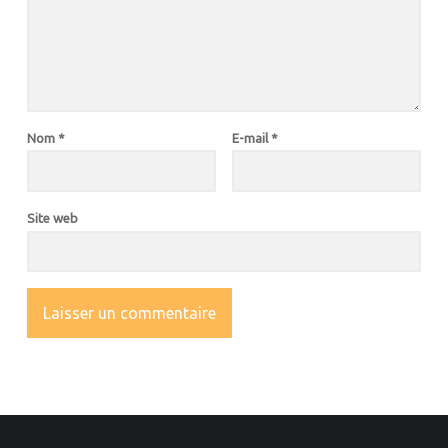
Nom
*
E-mail
*
Site web
OOTER SIDEBAR