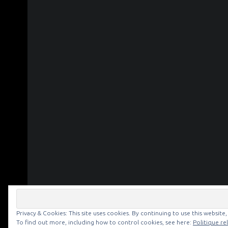
Privacy & Cookies: This site uses cookies. By continuing to use this website,
© 2026
NOIR & BLANC
|
To find out more, including how to control cookies, see here:
Politique re