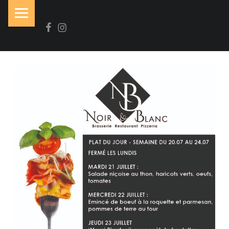
PRIMARY MENU
Facebook
Instagram
N
O
I
R
&
B
L
A
N
C
Brasserie-Restaurant-Pizzeria