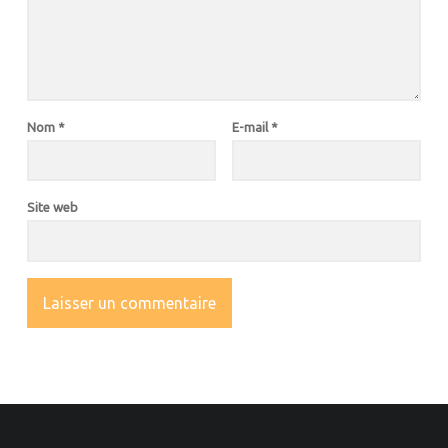
Nom
*
E-mail
*
Site web
OOTER SIDEBAR