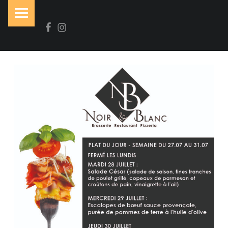
PRIMARY MENU
Facebook
Instagram
N
O
I
R
&
B
L
A
N
C
Brasserie-Restaurant-Pizzeria