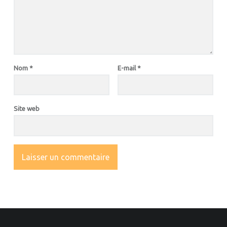
Nom
*
E-mail
*
Site web
OOTER SIDEBAR