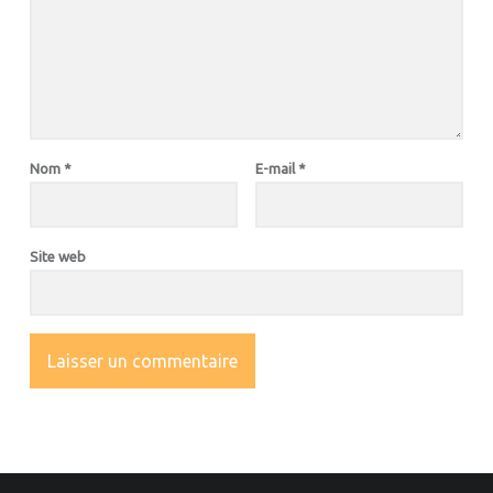
Nom
*
E-mail
*
Site web
OOTER SIDEBAR