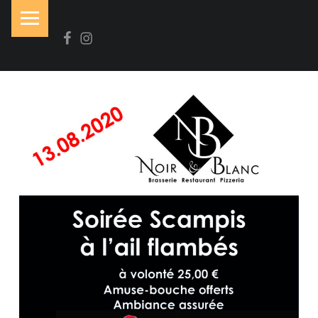
PRIMARY MENU
Facebook
Instagram
N
O
I
R
&
B
L
A
N
C
Brasserie-Restaurant-Pizzeria