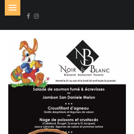
PRIMARY MENU
Facebook
Instagram
N
O
I
R
&
B
L
A
N
C
Brasserie-Restaurant-Pizzeria