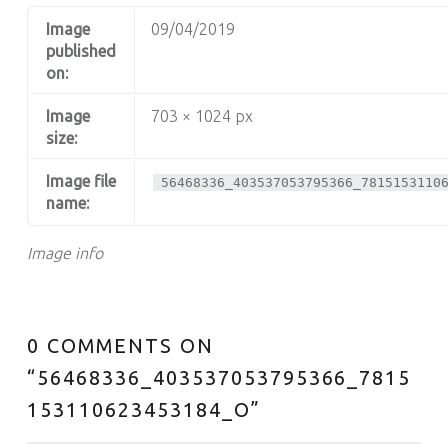
Image
09/04/2019
published
on:
Image
703 × 1024 px
size:
Image file
56468336_403537053795366_7815153110
name:
Image info
0 COMMENTS ON
“
56468336_403537053795366_7815
153110623453184_O
”