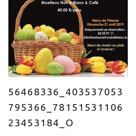
56468336_403537053
795366_78151531106
23453184_O