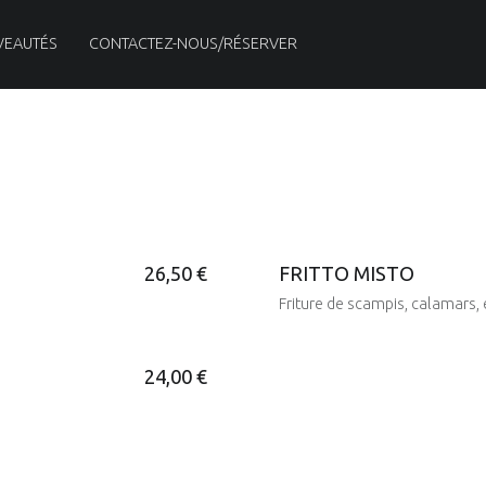
VEAUTÉS
CONTACTEZ-NOUS/RÉSERVER
26,50 €
FRITTO MISTO
Friture de scampis, calamars, 
24,00 €
Posted on:
5 Nov 2018
Written by:
admin5555