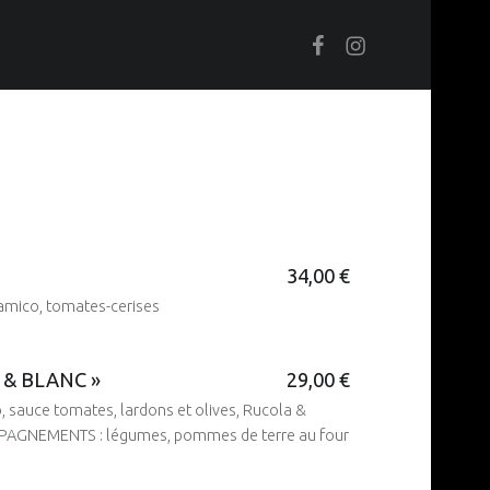
Facebook
Instagram
34,00 €
amico, tomates-cerises
 & BLANC »
29,00 €
 sauce tomates, lardons et olives, Rucola &
OMPAGNEMENTS : légumes, pommes de terre au four