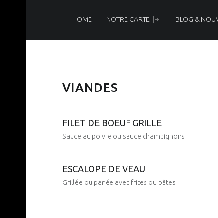
PRIMARY MENU
N
O
HOME
NOTRE CARTE
BLOG & NOU
I
R
&
B
SECTION DU MENU :
VIANDES
VIANDES
L
A
N
FILET DE BOEUF GRILLE
C
Sauce au poivre ou sauce champignons
Brasserie-Restaurant-Pizzeria
ESCALOPE DE VEAU
Posted on:
5 Nov 2018
Written by:
Grillée ou panée avec frites ou pâtes
admin5555