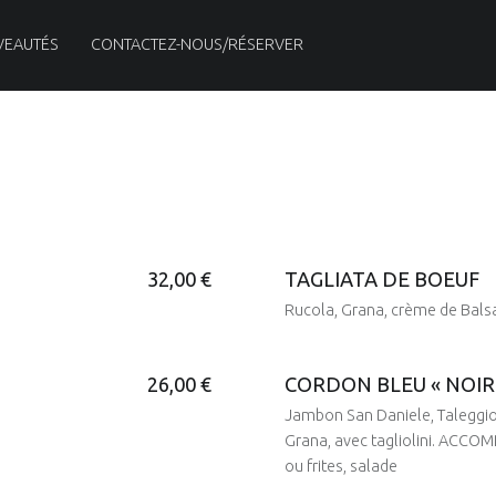
VEAUTÉS
CONTACTEZ-NOUS/RÉSERVER
32,00 €
TAGLIATA DE BOEUF
Rucola, Grana, crème de Bals
26,00 €
CORDON BLEU « NOIR
Posted on:
5 Nov 2018
Written by:
Jambon San Daniele, Taleggio,
admin5555
Grana, avec tagliolini. ACC
ou frites, salade