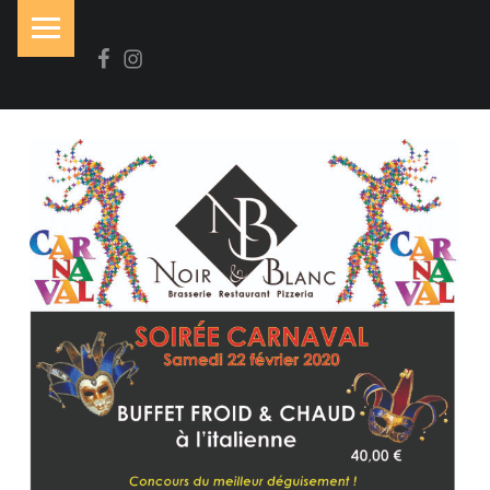
PRIMARY MENU
Facebook
Instagram
N
O
I
R
&
B
L
A
N
C
Brasserie-Restaurant-Pizzeria