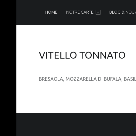
PRIMARY MENU
N
O
HOME
NOTRE CARTE
BLOG & NOU
I
R
&
B
VITELLO TONNATO
L
A
N
BRESAOLA, MOZZARELLA DI BUFALA, BASILI
C
Brasserie-Restaurant-Pizzeria
FOOTER SIDEBAR