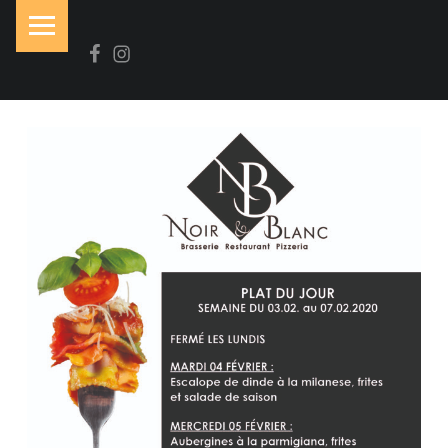
PRIMARY MENU
Facebook
Instagram
N
O
I
R
&
B
L
A
N
C
Brasserie-Restaurant-Pizzeria