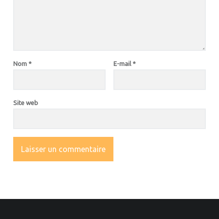
Nom
*
E-mail
*
Site web
OOTER SIDEBAR