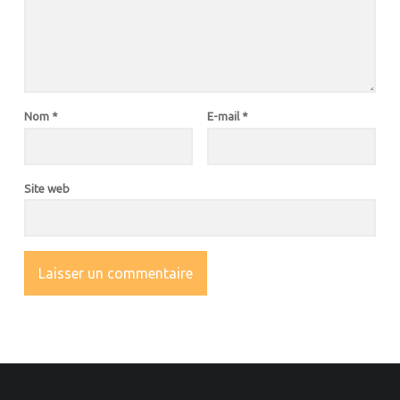
Nom
*
E-mail
*
Site web
OOTER SIDEBAR