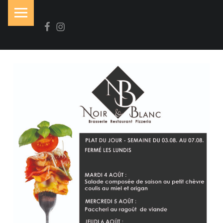
PRIMARY MENU
Facebook
Instagram
N
O
I
R
&
B
L
A
N
C
Brasserie-Restaurant-Pizzeria