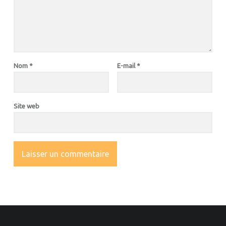
Nom
*
E-mail
*
Site web
OOTER SIDEBAR