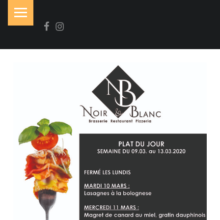
PRIMARY MENU
Facebook
Instagram
N
O
I
R
&
B
L
A
N
C
Brasserie-Restaurant-Pizzeria