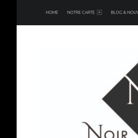
PRIMARY MENU
N
O
HOME
NOTRE CARTE
BLOG & NOU
I
R
&
B
L
A
N
C
Brasserie-Restaurant-Pizzeria