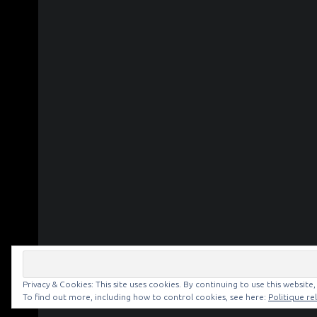
Privacy & Cookies: This site uses cookies. By continuing to use this website,
© 2026
NOIR & BLANC
|
To find out more, including how to control cookies, see here:
Politique re